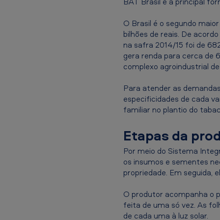
BAT Brasil é a principal f
O Brasil é o segundo maio
bilhões de reais. De acord
na safra 2014/15 foi de 682
gera renda para cerca de 6
complexo agroindustrial de
Para atender as demandas 
especificidades de cada va
familiar no plantio do taba
Etapas da pro
Por meio do Sistema Integr
os insumos e sementes nece
propriedade. Em seguida, e
O produtor acompanha o pr
feita de uma só vez. As f
de cada uma à luz solar.