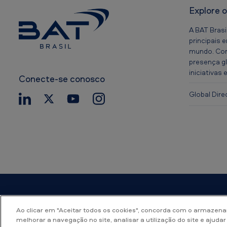
Explore 
A BAT Brasi
principais 
mundo. Con
presença g
iniciativas
Conecte-se conosco
Global Dire
Acessibili
Ao clicar em "Aceitar todos os cookies", concorda com o armazena
melhorar a navegação no site, analisar a utilização do site e ajudar