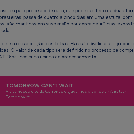
 passam pelo processo de cura, que pode ser feito de duas form
rasileiras, passa de quatro a cinco dias em uma estufa, co
pos são mantidos em suspensão por cerca de 40 dias, exposto
jado.
ade é a classificação das folhas. Elas são divididas e agrupa
cas. O valor de cada tipo será definido no processo de compr
AT Brasil nas suas usinas de processamento.
TOMORROW CAN'T WAIT
Visite nosso site de Carreiras e ajude-nos a construir A Better
Tomorrow™