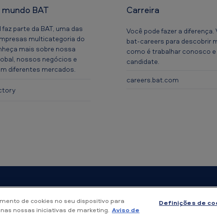
o mundo BAT
Carreira
l faz parte da BAT, uma das
Você pode fazer a diferença. V
empresas multicategoria do
bat-careers para descobrir 
heça mais sobre nossa
como é trabalhar conosco e
lobal, nossos negócios e
candidate.
 em diferentes mercados.
careers.bat.com
ctory
dade
Condições de uso
Aviso de Privacidade
Aviso de Cookies
Ma
mento de cookies no seu dispositivo para
Definições de co
 nas nossas iniciativas de marketing.
Aviso de