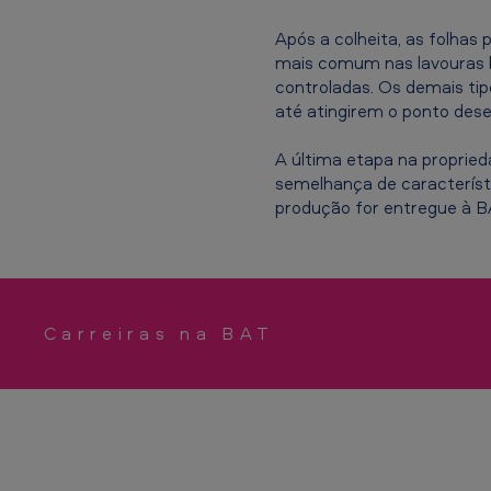
Após a colheita, as folhas
mais comum nas lavouras b
controladas. Os demais ti
até atingirem o ponto dese
A última etapa na propried
semelhança de característi
produção for entregue à B
Carreiras na BAT