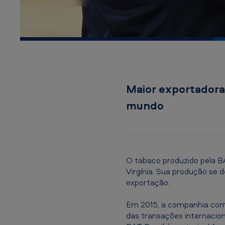
i
l
-
T
a
Maior exportadora 
b
mundo
a
c
o
O tabaco produzido pela B
Virgínia. Sua produção se 
exportação.
Em 2015, a companhia come
das transações internacion