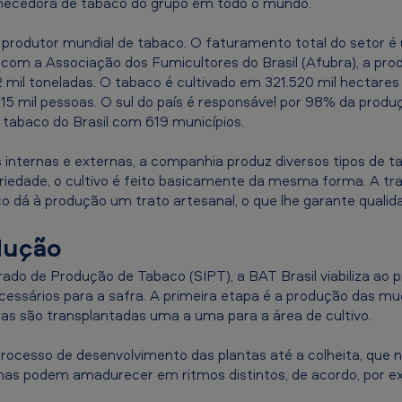
ornecedora de tabaco do grupo em todo o mundo.
r produtor mundial de tabaco. O faturamento total do setor 
o com a Associação dos Fumicultores do Brasil (Afubra), a pro
 mil toneladas. O tabaco é cultivado em 321.520 mil hectares d
15 mil pessoas. O sul do país é responsável por 98% da produç
 tabaco do Brasil com 619 municípios.
internas e externas, a companhia produz diversos tipos de t
riedade, o cultivo é feito basicamente da mesma forma. A tra
co dá à produção um trato artesanal, o que lhe garante qualida
dução
ado de Produção de Tabaco (SIPT), a BAT Brasil viabiliza ao 
ssários para a safra. A primeira etapa é a produção das mud
las são transplantadas uma a uma para a área de cultivo.
ocesso de desenvolvimento das plantas até a colheita, que 
olhas podem amadurecer em ritmos distintos, de acordo, por 