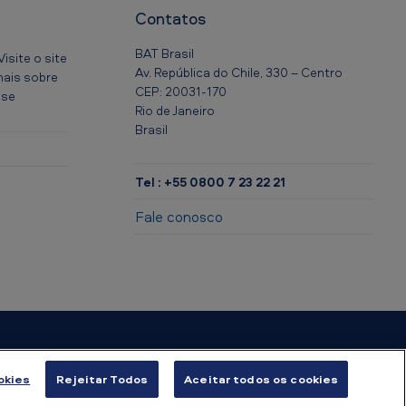
Contatos
BAT Brasil
isite o site
Av. República do Chile, 330 – Centro
mais sobre
CEP: 20031-170
 se
Rio de Janeiro
Brasil
Tel : +55 0800 7 23 22 21
Fale conosco
pa do site
okies
Rejeitar Todos
Aceitar todos os cookies