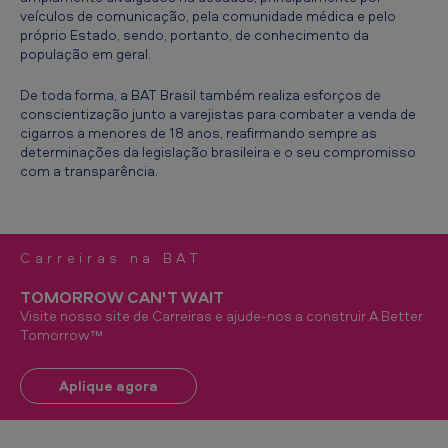
veículos de comunicação, pela comunidade médica e pelo
próprio Estado, sendo, portanto, de conhecimento da
população em geral.
De toda forma, a BAT Brasil também realiza esforços de
conscientização junto a varejistas para combater a venda de
cigarros a menores de 18 anos, reafirmando sempre as
determinações da legislação brasileira e o seu compromisso
com a transparência.
Carreiras na BAT
TOMORROW CAN'T WAIT
Visite nosso site de Carreiras e ajude-nos a construir A Better
Tomorrow™
Aplique agora