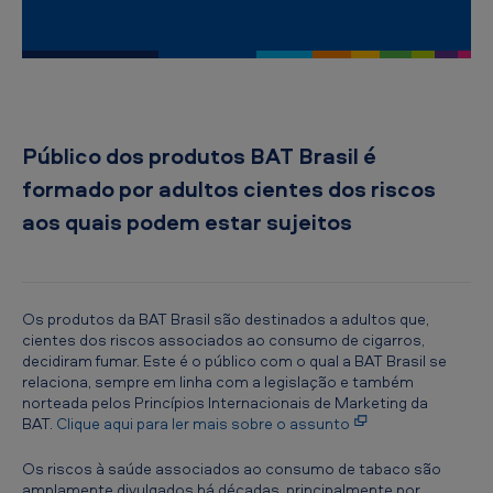
m
a
d
e
c
Público dos produtos BAT Brasil é
i
formado por adultos cientes dos riscos
s
aos quais podem estar sujeitos
ã
o
a
Os produtos da BAT Brasil são destinados a adultos que,
cientes dos riscos associados ao consumo de cigarros,
d
decidiram fumar. Este é o público com o qual a BAT Brasil se
u
relaciona, sempre em linha com a legislação e também
norteada pelos Princípios Internacionais de Marketing da
l
BAT.
Clique aqui para ler mais sobre o assunto
t
Os riscos à saúde associados ao consumo de tabaco são
a
amplamente divulgados há décadas, principalmente por